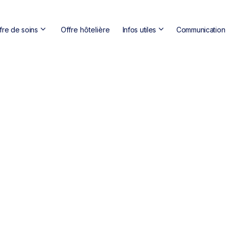
keyboard_arrow_down
keyboard_arrow_down
fre de soins
Offre hôtelière
Infos utiles
Communication s
ou
voir nos praticiens
arrow_forward