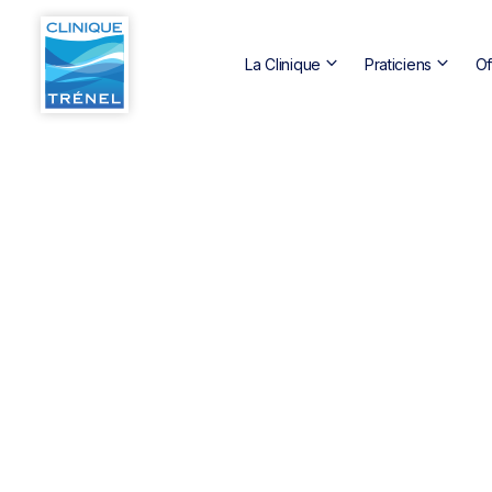
keyboard_arrow_down
keyboard_arrow_down
La Clinique
Praticiens
Of