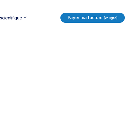
keyboard_arrow_down
Payer ma facture
cientifique
(en ligne)