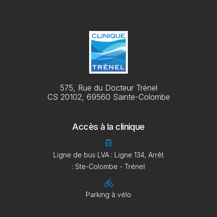
575, Rue du Docteur Trénel
CS 20102, 69560 Sainte-Colombe
Accès à la clinique
directions_bus
Ligne de bus LVA : Ligne 134, Arrêt
: Ste-Colombe - Trénel
directions_bike
Parking à vélo