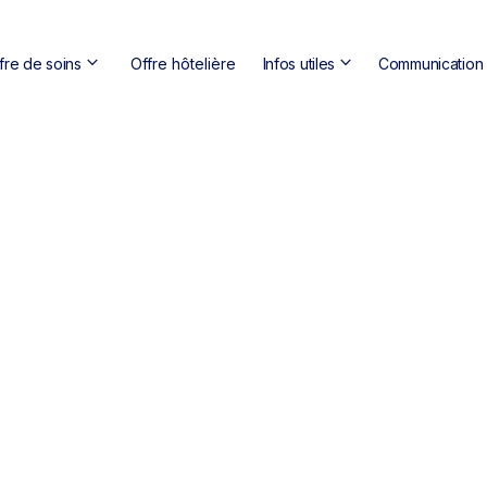
keyboard_arrow_down
keyboard_arrow_down
fre de soins
Offre hôtelière
Infos utiles
Communication s
domain
Clini
location_on
575 R
call
04 74