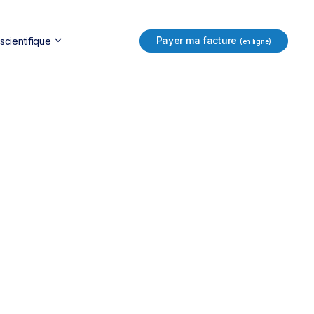
keyboard_arrow_down
Payer ma facture
cientifique
(en ligne)