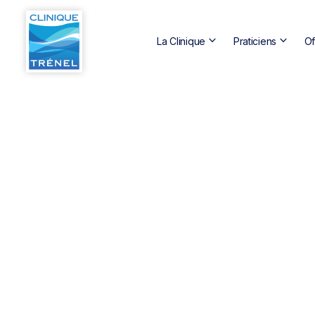
keyboard_arrow_down
keyboard_arrow_down
La Clinique
Praticiens
Of