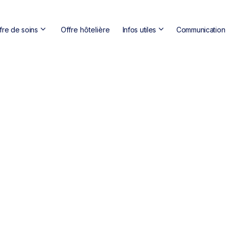
keyboard_arrow_down
keyboard_arrow_down
fre de soins
Offre hôtelière
Infos utiles
Communication s