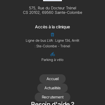
575, Rue du Docteur Trénel
CS 20102, 69560 Sainte-Colombe
Accès à la clinique
directions_bus
Ligne de bus LVA : Ligne 134, Arrêt
: Ste-Colombe - Trénel
directions_bike
Parking à vélo
Accueil
Actualités
Recrutement
Besoin d'aide ?