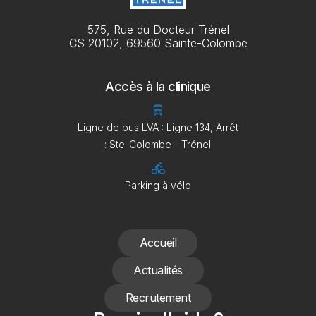
575, Rue du Docteur Trénel
CS 20102, 69560 Sainte-Colombe
Accès à la clinique
directions_bus
Ligne de bus LVA : Ligne 134, Arrêt
: Ste-Colombe - Trénel
directions_bike
Parking à vélo
Accueil
Actualités
Recrutement