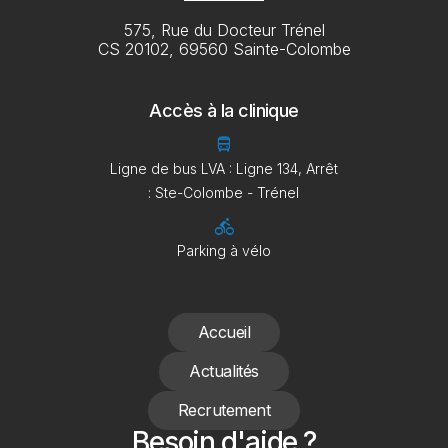
575, Rue du Docteur Trénel
CS 20102, 69560 Sainte-Colombe
Accès à la clinique
directions_bus
Ligne de bus LVA : Ligne 134, Arrêt
: Ste-Colombe - Trénel
directions_bike
Parking à vélo
Accueil
Actualités
Recrutement
Besoin d'aide ?