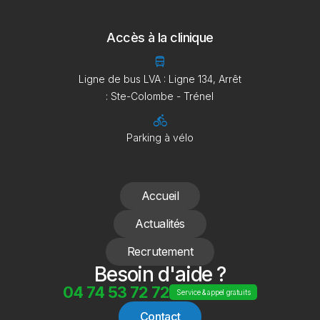
Accès à la clinique
directions_bus
Ligne de bus LVA : Ligne 134, Arrêt
: Ste-Colombe - Trénel
directions_bike
Parking à vélo
Accueil
Actualités
Recrutement
Besoin d'aide ?
04 74 53 72 72
Service & appel gratuits
Contact