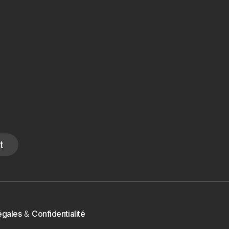
t
égales
&
Confidentialité