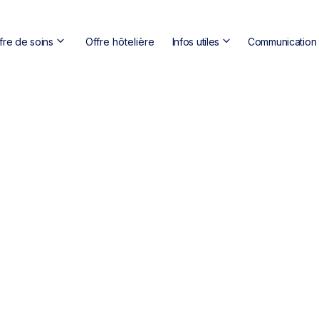
keyboard_arrow_down
keyboard_arrow_down
fre de soins
Offre hôtelière
Infos utiles
Communication s