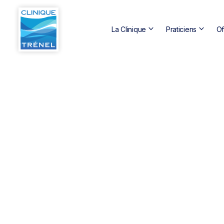
keyboard_arrow_down
keyboard_arrow_down
La Clinique
Praticiens
Of