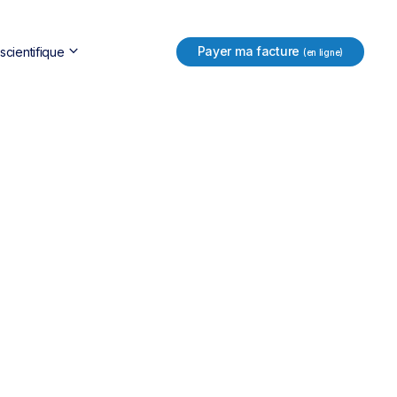
keyboard_arrow_down
Payer ma facture
cientifique
(en ligne)