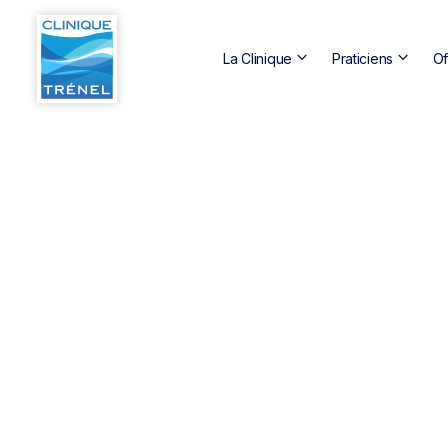
keyboard_arrow_down
keyboard_arrow_down
La Clinique
Praticiens
Of
Chirurgie ORL