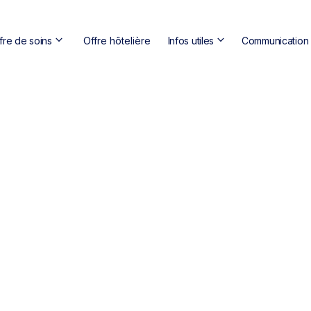
keyboard_arrow_down
keyboard_arrow_down
fre de soins
Offre hôtelière
Infos utiles
Communication s
domain
Clini
location_on
12 Ru
call
04 74