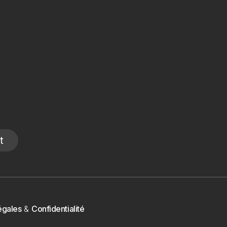
t
égales
&
Confidentialité