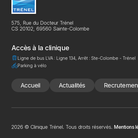
575, Rue du Docteur Trénel
CS 20102, 69560 Sainte-Colombe
Accès à la clinique
directions_bus
Ligne de bus LVA : Ligne 134, Arrêt : Ste-Colombe - Trénel
directions_bike
Parking à vélo
Accueil
Actualités
Recrutemen
2026 © Clinique Trénel. Tous droits réservés.
Mentions l