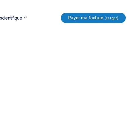
keyboard_arrow_down
Payer ma facture
cientifique
(en ligne)