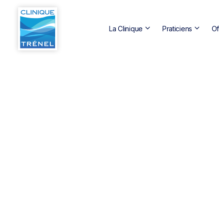
keyboard_arrow_down
keyboard_arrow_down
La Clinique
Praticiens
Of