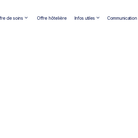
keyboard_arrow_down
keyboard_arrow_down
fre de soins
Offre hôtelière
Infos utiles
Communication s