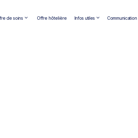
keyboard_arrow_down
keyboard_arrow_down
fre de soins
Offre hôtelière
Infos utiles
Communication s
domain
Centr
location_on
81 Le
call
04 74