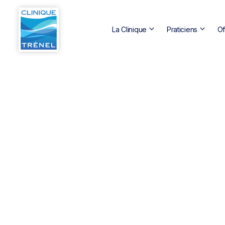
keyboard_arrow_down
keyboard_arrow_down
La Clinique
Praticiens
Of
Anesthésie et Réanimation