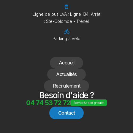
directions_bus
Ligne de bus LVA : Ligne 134, Arrêt
: Ste-Colombe - Trénel
directions_bike
Parking à vélo
Accueil
Actualités
Recrutement
Besoin d'aide ?
04 74 53 72 72
Service & appel gratuits
Contact