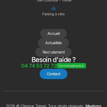
: Ste-Colombe - Trénel
directions_bike
Parking à vélo
Accueil
Actualités
Recrutement
Besoin d'aide ?
04 74 53 72 72
Service & appel gratuits
Contact
2026 © Clinique Trénel. Tous droits réservés.
Mentions