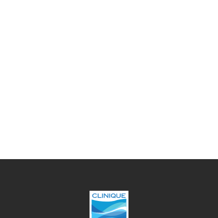
Lundi
09h00 - 12h00 / 13h30 - 17h00
Mardi
09h00 - 12h00 / 13h30 - 17h00
Mercredi
09h00 - 12h00 / 13h30 - 17h00
Jeudi
09h00 - 12h00 / 13h30 - 17h00
Vendredi
09h00 - 12h00 / 13h30 - 17h00