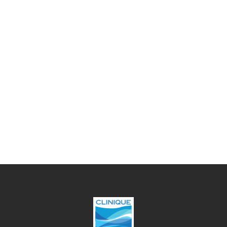
Médecine manuelle, l'ostéopathie vise à
comprendre les causes des symptômes du
patient à partir d'une analyse des différents
systèmes du corps humain dans leur ensemble.
Il s'agit d'une approche dite « systémique » qui
permet d’agir sur les troubles fonctionnels et sur
les symptômes.
