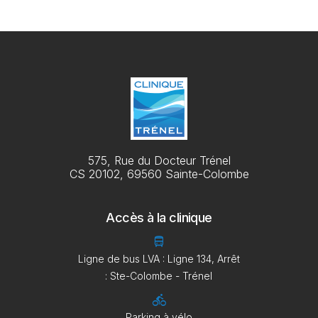
575, Rue du Docteur Trénel
CS 20102, 69560 Sainte-Colombe
Accès à la clinique
directions_bus
Ligne de bus LVA : Ligne 134, Arrêt
: Ste-Colombe - Trénel
directions_bike
Parking à vélo